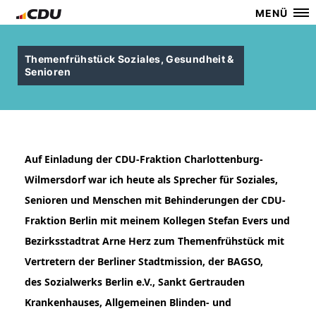
MENÜ
Themenfrühstück Soziales, Gesundheit &
Senioren
Auf Einladung der
CDU-Fraktion Charlottenburg-
Wilmersdorf
war ich heute als Sprecher für Soziales,
Senioren und Menschen mit Behinderungen der
CDU-
Fraktion Berlin
mit meinem Kollegen
Stefan Evers
und
Bezirksstadtrat
Arne Herz
zum Themenfrühstück mit
Vertretern der
Berliner Stadtmission
, der
BAGSO
,
des
Sozialwerks Berlin e.V.
,
Sankt Gertrauden
Krankenhaus
es,
Allgemeinen Blinden- und