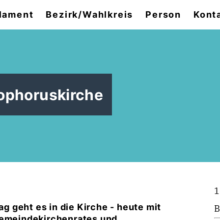
lament
Bezirk/Wahlkreis
Person
Kont
tophoruskirche
1
 geht es in die Kirche - heute mit
B
 Gemeindekirchenrates und