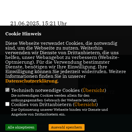
21.06.2025, 15:21 Uhr
Bezirk
Cookie Hinweis
Diese Webseite verwendet Cookies, die notwendig
sind, um die Webseite zu nutzen. Weiterhin
verwenden wir Dienste von Drittanbietern, die uns
helfen, unser Webangebot zu verbessern (Website-
Optmierung). Für die Verwendung bestimmter
Dienste, benötigen wir Ihre Einwilligung. Ihre
Einwilligung können Sie jederzeit widerrufen. Weitere
Informationen finden Sie in unserer
Datenschutzerklärung
.
IMPRESSUM
Technisch notwendige Cookies (
Übersicht
)
DATENSCHUTZ
Die notwendigen Cookies werden allein für den
KONTAKT
ordnungsgemäßen Gebrauch der Webseite benötigt.
Cookies von Drittanbietern (
Übersicht
)
Zur Optimierung unserer Webseite binden wir Dienste und
Angebote von Drittanbietern ein.
@2026 Maik Penn, MdA
Alle Rechte vorbehalten.
Alle akzeptieren
Auswahl speichern