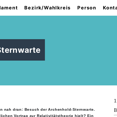
lament
Bezirk/Wahlkreis
Person
Kont
Sternwarte
1
B
in nah dran: Besuch der Archenhold-Sternwarte.
ichen Vortrag zur Relativitätstheorie hielt? Ein