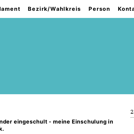
lament
Bezirk/Wahlkreis
Person
Kont
2
inder eingeschult - meine Einschulung in
k.